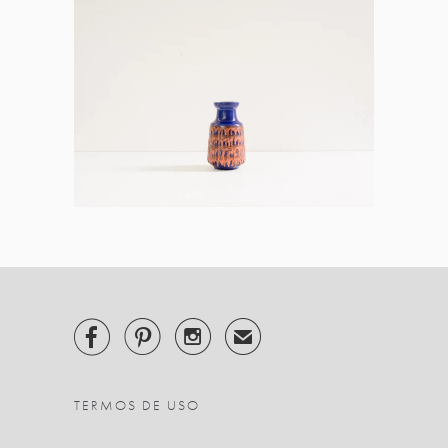



✉
TERMOS DE USO