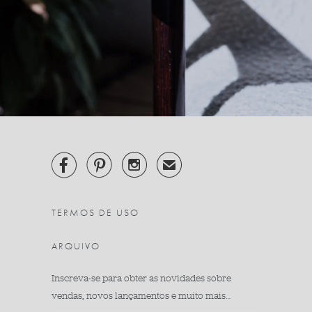



✉
TERMOS DE USO
ARQUIVO
Inscreva-se para obter as novidades sobre
vendas, novos lançamentos e muito mais…