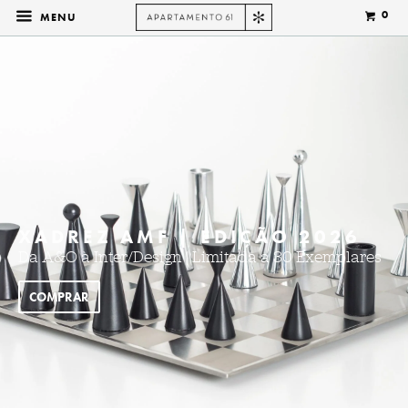
0
MENU
XADREZ AMF | EDIÇÃO 2026
Da A&O à Inter/Design | Limitada a 30 Exemplares
COMPRAR