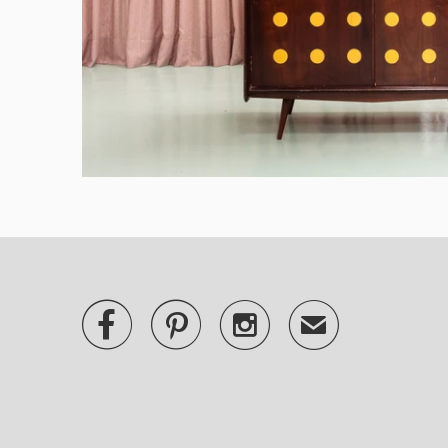



✉