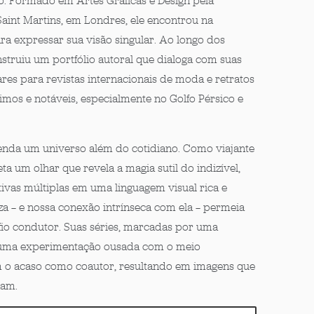
ano. Formado em Artes Gráficas e Design pela
aint Martins, em Londres, ele encontrou na
ara expressar sua visão singular. Ao longo dos
nstruiu um portfólio autoral que dialoga com suas
res para revistas internacionais de moda e retratos
mos e notáveis, especialmente no Golfo Pérsico e
venda um universo além do cotidiano. Como viajante
eta um olhar que revela a magia sutil do indizível,
ivas múltiplas em uma linguagem visual rica e
za — e nossa conexão intrínseca com ela — permeia
io condutor. Suas séries, marcadas por uma
e uma experimentação ousada com o meio
em o acaso como coautor, resultando em imagens que
nam.