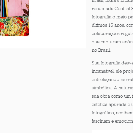
Brasil, Índia e Líb
renomada Central S
fotografia o meio p
últimos 15 anos, co
colaborações regula
que capturam anôni
no Brasil.
Sua fotografia des
incansável, ele proj
entrelaçando narrat
simbólica. A nature
sua obra como um f
estética apurada 
fotográfico, acolh
fascinam e emocio