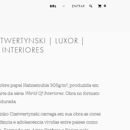
0
ENTRAR
TWERTYNSKI | LUXOR |
INTERIORES
 sobre papel Hahnemühle 305g/m², produzida em
rte da série
World Of Interiores
. Obra no formato
durada.
inko Czetwertynski carrega em sua obra as cores
fância e adolescência vividas entre países como