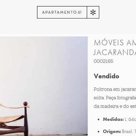
MÓVEIS A
JACARAND
0002165
Vendido
Poltrona em jacaran
solta. Peça fotograf
da madeira e do est
Medidas:
L: 64
Origem:
Brasil,