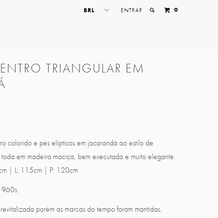
0
ENTRAR
CENTRO TRIANGULAR EM
Á
o colorido e pés elípticos em jacarandá ao estilo de
a toda em madeira maciça, bem executada e muito elegante.
cm | L: 115cm | P: 120cm
 1960s.
revitalizada porém as marcas do tempo foram mantidas.