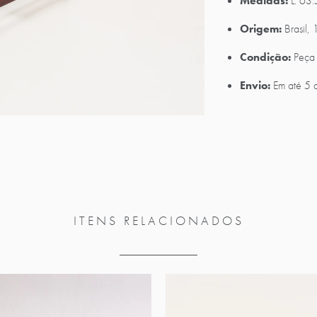
Medidas:
L: 63
Origem:
Brasil,
Condição:
Peça 
Envio:
Em até 5 
ITENS RELACIONADOS