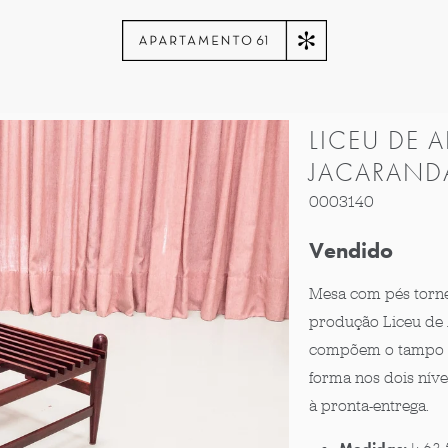
LICEU DE 
JACARAND
0003140
Vendido
Mesa com pés torne
produção Liceu de 
compõem o tampo s
forma nos dois níve
à pronta-entrega.