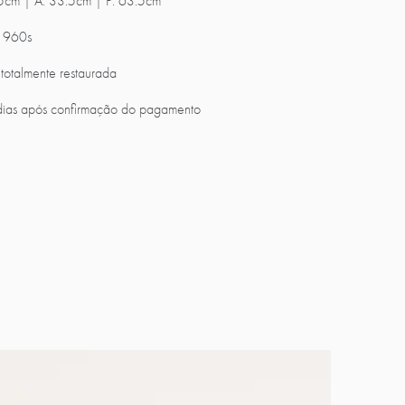
.5cm | A: 33.5cm | P: 63.5cm
 1960s
totalmente restaurada
dias após confirmação do pagamento