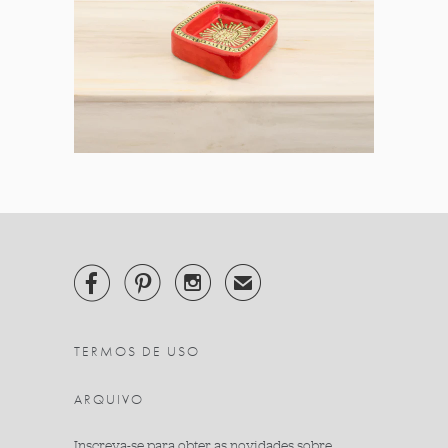



✉
TERMOS DE USO
ARQUIVO
Inscreva-se para obter as novidades sobre