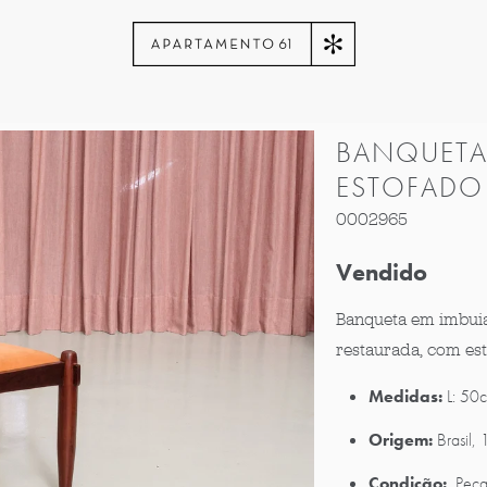
BANQUETA
ESTOFADO
0002965
Vendido
Banqueta em imbuia
restaurada, com es
Medidas:
L: 50c
Origem:
Brasil,
Condição:
Peça 