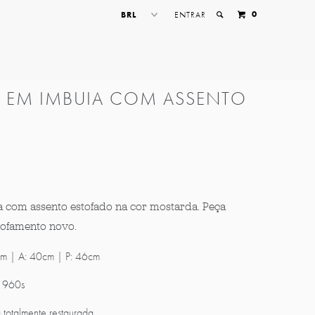
0
ENTRAR
 EM IMBUIA COM ASSENTO
 com assento estofado na cor mostarda. Peça
tofamento novo.
m | A: 40cm | P: 46cm
 1960s
totalmente restaurada