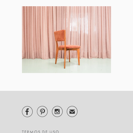



✉
TERMOS DE USO