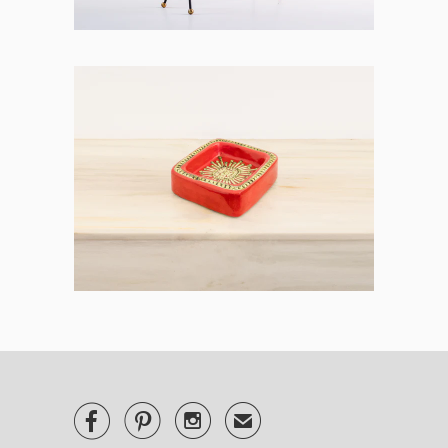



✉