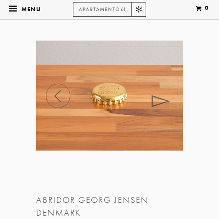
0
MENU
◅
▻
ABRIDOR GEORG JENSEN
DENMARK