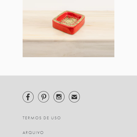



✉
TERMOS DE USO
ARQUIVO