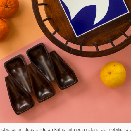
 objetos em Jacarandá da Bahia
feita pela
galeria de mobiliário