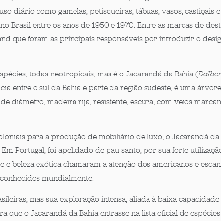
 uso diário como gamelas, petisqueiras, tábuas, vasos, castiçais
no Brasil entre os anos de 1950 e 1970. Entre as marcas de de
nland que foram as principais responsáveis por introduzir o des
spécies, todas neotropicais, mas é o Jacarandá da Bahia
(
Dalber
ia entre o sul da Bahia e parte da região sudeste,
é uma árvore
de diâmetro, madeira rija, resistente, escura, com veios marc
oniais para a produção de mobiliário de luxo, o Jacarandá da
 Em Portugal, foi apelidado de pau-santo, por sua forte utilizaç
de e beleza exótica chamaram a atenção dos americanos e esca
s conhecidos mundialmente.
asileiras, mas sua exploração intensa, aliada à baixa capacidade
ra que o Jacarandá da Bahia entrasse na
lista oficial de espéci