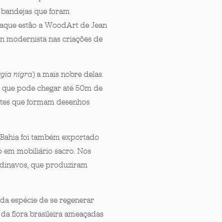
 e bandejas que foram
staque estão a WoodArt de Jean
ign modernista nas criações de
gia nigra
)
a mais nobre delas.
 que pode chegar até 50m de
antes que formam desenhos
 Bahia foi também e
xportado
ão em mobiliário sacro. Nos
ndinavos, que produziram
 da espécie de se regenerar
es da flora brasileira ameaçadas