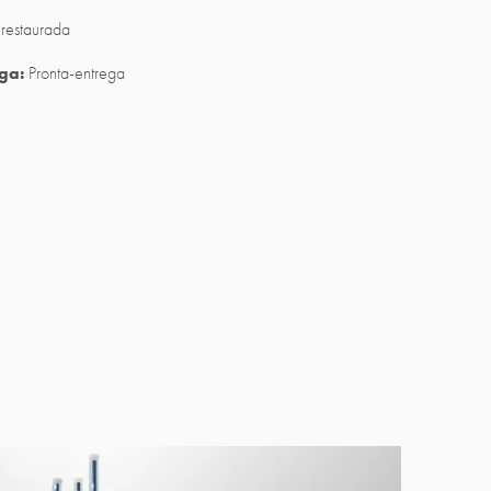
restaurada
ga:
Pronta-entrega