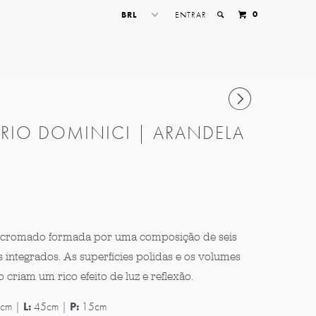
0
ENTRAR
▻
RIO DOMINICI | ARANDELA
 cromado formada por uma composição de seis
integrados. As superfícies polidas e os volumes
 criam um rico efeito de luz e reflexão.
c
m |
L:
45
cm |
P:
15cm