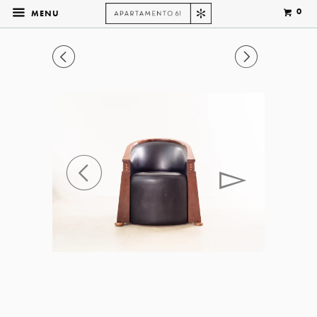
0
MENU
◅
▻
◅
▻