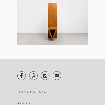



✉
TERMOS DE USO
ARQUIVO