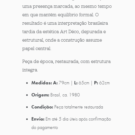
uma presença marcada, ao mesmo tempo
em que mantêm equilíbrio formal. O
resultado é uma interpretação brasileira
tardia da estética Art Déco, depurada e
estrutural, onde a construção assume
papel central.
Peça de época, restaurada, com estrutura
íntegra.
Medidas:
A:
79cm |
L:
65cm |
P:
62cm
Origem:
Brasil, ca. 1980
Condição:
Peça totalmente restaurada
Envio:
Em até 5 dia úteis após confirmação
do pagamento