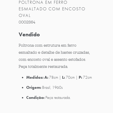
POLTRONA EM FERRO
ESMALTADO COM ENCOSTO
OVAL
0002864
Vendido
Poltrona com estrutura em ferro
esmaltado e detalhe de hastes cruzadas,
com encosto oval e assento estofados.
Peça totalmente restaurada.
Medidas:
A:
78cm |
L:
70cm |
P:
72cm
Origem:
Brasil, 1960s
Condição:
Peça
restaurada.