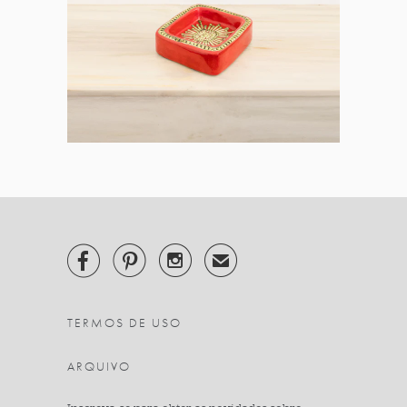



✉
TERMOS DE USO
ARQUIVO