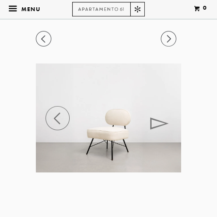
0
MENU
◅
▻
◅
▻