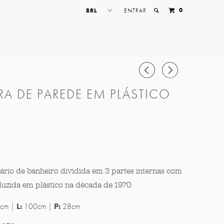
0
ENTRAR
◅
▻
RA DE PAREDE EM PLÁSTICO
ário de banheiro dividida em 3 partes internas com
duzida em plástico na década de 1970.
cm |
L:
100cm |
P:
28cm