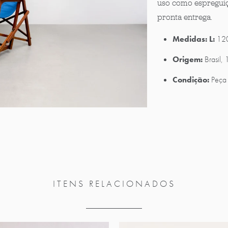
uso como espreguiça
pronta entrega.
Medidas: L:
12
Origem:
Brasil,
Condição:
Peça 
ITENS RELACIONADOS