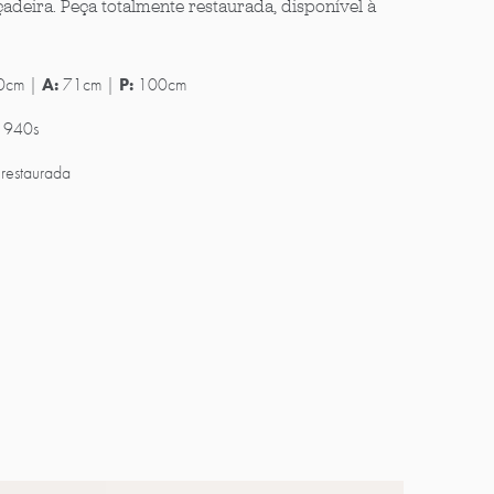
deira. Peça totalmente restaurada, disponível à
0cm |
A:
71cm |
P:
100cm
 1940s
restaurada