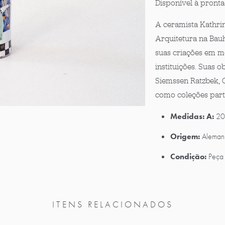
Disponível à pronta
A ceramista Kathri
Arquitetura na Bau
suas criações em mo
instituições. Suas 
Siemssen Ratzbek, 
como coleções parti
Medidas:
A:
20
Origem:
Aleman
Condição:
Peça 
ITENS RELACIONADOS