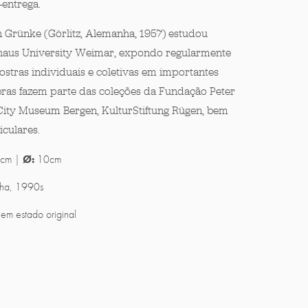
-entrega.
n Grünke (Görlitz, Alemanha, 1957) estudou
haus University Weimar, expondo regularmente
stras individuais e coletivas em importantes
obras fazem parte das coleções da Fundação Peter
City Museum Bergen, KulturStiftung Rügen, bem
culares.
cm |
Ø:
10cm
ha, 1990s
em estado original