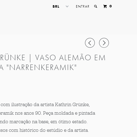
0
ENTRAR
◅
▻
GRÜNKE | VASO ALEMÃO EM
A "NARRENKERAMIK"
com ilustração da artista Kathrin Grünke,
ramik nos anos 90. Peça moldada e pintada
ndo marcação na base, em ótimo estado.
s com histórico do estúdio e da artista.