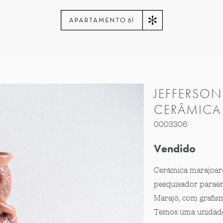
JEFFERSON
CERÂMICA
0003306
Vendido
Cerâmica marajoara 
pesquisador paraens
Marajó, com grafism
Temos uma unidade,