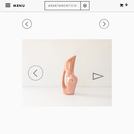
0
MENU
◅
▻
◅
▻