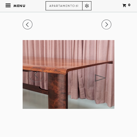
0
MENU
◅
▻
◅
▻