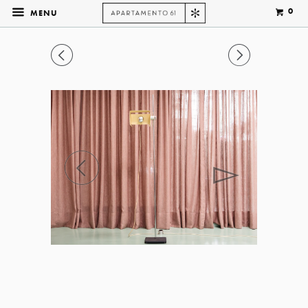
0
MENU
◅
▻
◅
▻