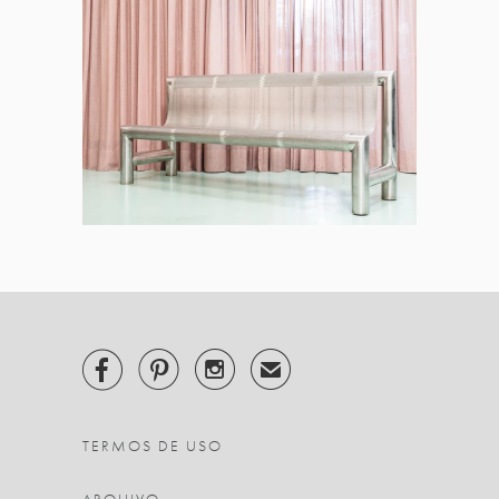



✉
TERMOS DE USO
ARQUIVO