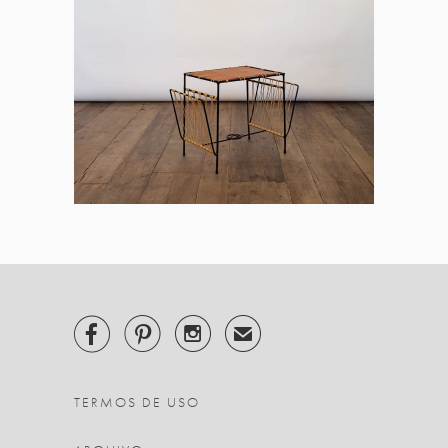



✉
TERMOS DE USO