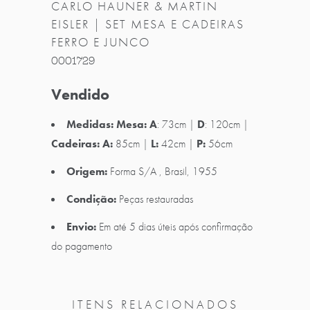
CARLO HAUNER & MARTIN
EISLER | SET MESA E CADEIRAS
FERRO E JUNCO
0001729
Vendido
Medidas: Mesa:
A
: 73cm |
D
: 120cm |
Cadeiras: A:
85
cm |
L:
42cm |
P:
56cm
Origem:
Forma S/A , Brasil, 1955
Condição:
Peças restauradas
Envio:
Em até 5 dias úteis após confirmação
do pagamento
ITENS RELACIONADOS