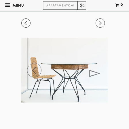
0
MENU
◅
▻
◅
▻